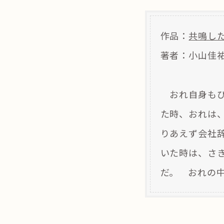
作品：
共鳴し
著者：小山佳
おれ自身もび
た時、おれは
りあえず会社
いた時は、さき
だ。 おれの