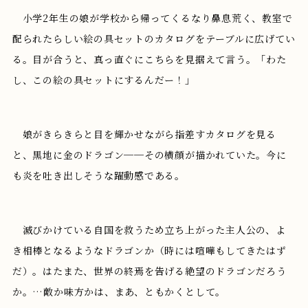
小学2年生の娘が学校から帰ってくるなり鼻息荒く、教室で
配られたらしい絵の具セットのカタログをテーブルに広げてい
る。目が合うと、真っ直ぐにこちらを見据えて言う。「わた
し、この絵の具セットにするんだー！」
娘がきらきらと目を輝かせながら指差すカタログを見る
と、黒地に金のドラゴン──その横顔が描かれていた。今に
も炎を吐き出しそうな躍動感である。
滅びかけている自国を救うため立ち上がった主人公の、よ
き相棒となるようなドラゴンか（時には喧嘩もしてきたはず
だ）。はたまた、世界の終焉を告げる絶望のドラゴンだろう
か。…敵か味方かは、まあ、ともかくとして。